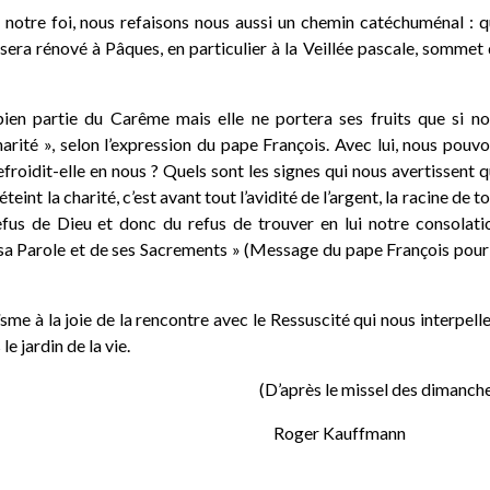
de notre foi, nous refaisons nous aussi un chemin catéchuménal : 
 sera rénové à Pâques, en particulier à la Veillée pascale, sommet
 bien partie du Carême mais elle ne portera ses fruits que si n
harité », selon l’expression du pape François. Avec lui, nous pouv
froidit-elle en nous ? Quels sont les signes qui nous avertissent 
teint la charité, c’est avant tout l’avidité de l’argent, la racine de t
efus de Dieu et donc du refus de trouver en lui notre consolati
 sa Parole et de ses Sacrements » (Message du pape François pour
sme à la joie de la rencontre avec le Ressuscité qui nous interpell
 jardin de la vie.
(D’après le missel des dimanch
ne Roger Kauffmann