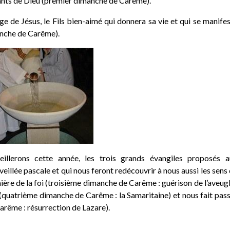
fants de Dieu (premier dimanche de Carême).
age de Jésus, le Fils bien-aimé qui donnera sa vie et qui se manife
nche de Carême).
eillerons cette année, les trois grands évangiles proposés a
eillée pascale et qui nous feront redécouvrir à nous aussi les sens
ère de la foi (troisième dimanche de Carême : guérison de l’aveug
 (quatrième dimanche de Carême : la Samaritaine) et nous fait pas
arême : résurrection de Lazare).