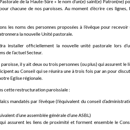
 Pastorale de la Haute-Sûre » le nom d’un(e) saint(e) Patron(ne) p
 pour chacune de nos paroisses. Au moment d’écrire ces lignes, 
erons les noms des personnes proposées à l’évêque pour recevoir
patronnera la nouvelle Unité pastorale.
a installer officiellement la nouvelle unité pastorale lors d’
ns de l’actuel Secteur.
paroisse, il y ait deux ou trois personnes (ou plus) qui assurent le l
cipent au Conseil qui se réunira une à trois fois par an pour discu
otre Eglise régionale.
s cette restructuration paroissiale :
 laïcs mandatés par l’évêque (l’équivalent du conseil d’administrat
équivalent d’une assemblée générale d’une ASBL)
qui assurent les liens de proximité et forment ensemble le Cons