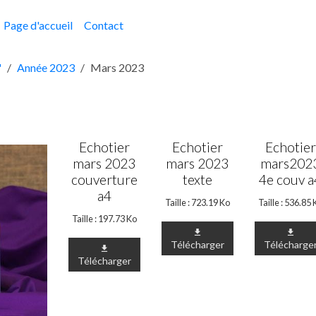
Page d'accueil
Contact
"
Année 2023
Mars 2023
Echotier
Echotier
Echotier
mars 2023
mars 2023
mars202
couverture
texte
4e couv a
a4
Taille : 723.19 Ko
Taille : 536.85 
Taille : 197.73 Ko
Télécharger
Télécharge
Télécharger