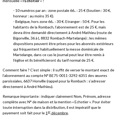
mensuelle «
l’Échotier
» !
- 10 numéros par an : zone postale 66.. : 25 € (Soutien : 30 €,
honneur : au moins 35 €).
- Belgique, hors zone 66.. : 30 €. Etranger : 50 €. Pour les
habitants de la Rombach, l’abonnement est de 25 €, mais
devra être demandé directement à André Mathieu (route de
Bigonville, 36 à L 8832 Rombach-Martelange) ; les mêmes
dispositions peuvent être prises pour les abonnés extérieurs
qui fréquentent habituellement la messe dominicale de
Martelange, dans ce cas le journal peut leur être remis à
l’église et ils bénéficieront du tarif normal de 25 €.
Comment faire ? C’est simple : il suffit de verser le montant exact de
l’abonnement au compte N° BE75-0011-3292-6351 des œuvres
paroissiales, 6637 Honville (rappel pour la Rombach : s’adresser
directement à André Mathieu).
Remarque importante : indiquer clairement Nom, Prénom, adresse
complète avec N° de maison et la mention « Echotier ». Pour éviter
toute interruption dans la distribution, il est impératif que le
er
payement soit fait pour le
1
décembre
.