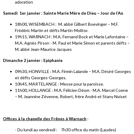
adoration
Samedi 1er janvier : Sainte Marie Mère de Dieu – Jour de l’An
18h00, WISEMBACH : M. abbé Gilbert Boevinger – M.F.
Frédéric Martin et défts Martin-Molitor.
19h15, WARNACH : M.A. Fernand Bock et Marie Lafontaine –
M.A. Agnès Pirson - M. Paul et Marie Simon et parents défts –
M. abbé Jean-Maurice Jacques
Dimanche 2 janvier : Epiphanie
09h30, HONVILLE : M.A. Firmin Lalande – M.A. Désiré Georges
et défts Georges-Georges.
10h45, MARTELANGE : Messe pour la paroisse.
11h00, HOLLANGE : M.A. Félicien Déom - M.A. Marcel Coene
– M. Jeannine Zévenne, Robert, frère André et Stany Noiset
Offices à la chapelle des Frênes à Warnach
:
- Du lundi au vendredi : 7h30 office du matin (Laudes)