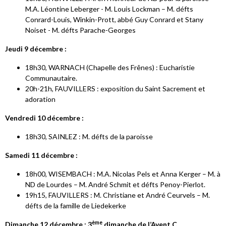
M.A. Léontine Leberger - M. Louis Lockman – M. défts
Conrard-Louis, Winkin-Prott, abbé Guy Conrard et Stany
Noiset - M. défts Parache-Georges
Jeudi 9 décembre :
18h30, WARNACH (Chapelle des Frênes) : Eucharistie
Communautaire.
20h-21h, FAUVILLERS : exposition du Saint Sacrement et
adoration
Vendredi 10 décembre :
18h30, SAINLEZ : M. défts de la paroisse
Samedi 11 décembre :
18h00, WISEMBACH : M.A. Nicolas Pels et Anna Kerger – M. à
ND de Lourdes – M. André Schmit et défts Penoy-Pierlot.
19h15, FAUVILLERS : M. Christiane et André Ceurvels – M.
défts de la famille de Liedekerke
ème
Dimanche 12 décembre : 3
dimanche de l’Avent C