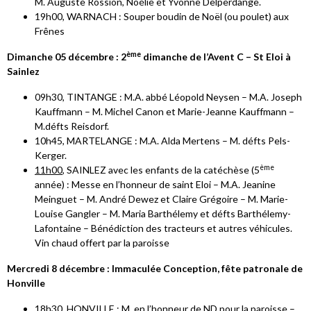
M. Auguste Rossion, Noélie et Yvonne Delperdange.
19h00, WARNACH : Souper boudin de Noël (ou poulet) aux
Frênes
ème
Dimanche 05 décembre : 2
dimanche de l’Avent C – St Eloi à
Sainlez
09h30, TINTANGE : M.A. abbé Léopold Neysen – M.A. Joseph
Kauffmann – M. Michel Canon et Marie-Jeanne Kauffmann –
M.défts Reisdorf.
10h45, MARTELANGE : M.A. Alda Mertens – M. défts Pels-
Kerger.
ème
11h00
, SAINLEZ avec les enfants de la catéchèse (5
année) : Messe en l’honneur de saint Eloi – M.A. Jeanine
Meinguet – M. André Dewez et Claire Grégoire – M. Marie-
Louise Gangler – M. Maria Barthélemy et défts Barthélemy-
Lafontaine – Bénédiction des tracteurs et autres véhicules.
Vin chaud offert par la paroisse
Mercredi 8 décembre : Immaculée Conception, fête patronale de
Honville
18h30, HONVILLE : M. en l’honneur de ND pour la paroisse –