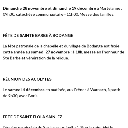
Dimanche 28 novembre
et
dimanche 19 décembre
à Martelange :
09h30, catéchèse communautaire - 11h00, Messe des familles.
FÊTE DE SAINTE BARBE À BODANGE
La fête patronale de la chapelle et du village de Bodange est fixée
cette année au
samedi 27 novembre
: à
18h
, messe en l’honneur de
Ste Barbe et vénération de la relique.
RÉUNION DES ACOLYTES
Le
samedi 4 décembre
en matinée, aux Frênes à Warnach, à partir
de 9h30, avec Boris.
FÊTE DE SAINT ELOI À SAINLEZ
L’équipe paroissiale de Sainlez vous invite à fêter la saint Eloi le